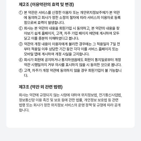
제2조 (이용약관의 효력 및 변경)
본 약관은 서비스를 신청한 이용자 또는 개인위치정보주체가 본 약관
에 동의하고 회사가 정한 소정의 절차에 따라 서비스의 이용자로 등록
함으로써 효력이 발생합니다.
회사는 본 약관의 내용을 회원가입 시 동의하고, 본 약관의 내용을 찾
아보기 쉽게 홈페이지, 고객, 차주 가입 페이지 메인에 게시하여 모두
읽고 이를 충분히 이해하였다고 봅니다.
약관의 개정 내용이 이용자에게 불리한 경우에는 그 적용일자 7일 전
부터 적용일 이후 상당한 기간 동안 각각 이를 서비스 홈페이지 또는
모바일 앱에 게시하여 개정 사실을 고지합니다.
회사가 회원에 공지하거나 통지하였음에도 회원이 통지일로부터 개정
약관 시행일까지 거부 의사를 표시하지 않을 시 동의한 것으로 봅니다.
고객, 차주가 개정 약관에 동의하지 않을 경우 회원가입이 불 가능합니
다.
제3조 (약관 외 관련 법령)
회사는 약관에 규정되지 않는 사항에 대하여 위치정보법, 전기통신사업법,
정보통신망 이용 촉진 및 보호 등에 관한 법률, 개인정보 보호법 등 관련
법령 또는 회사가 정한 위치정보 서비스의 운영 정책 및 규정에 따라 공개
합니다.
제4조 (서비스 가입)
서비스에 가입할 수 있는 회원은 위치기반 서비스에 동의를 필수로 해
야 하며, 본인이 소유한 핸드폰을 소지하고 있어야 합니다.
회사가 회원가입 시 본 약관에 동의함으로써 효력이 발생합니다.