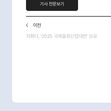
기사 전문보기
이전
지화다, ‘2025 국제물류산업대전’ 성료