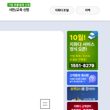
시연/교육 신청
지화다 포털
지벡
포켓오더
를 잡아라!
전국 포켓오더를
확인하세요!